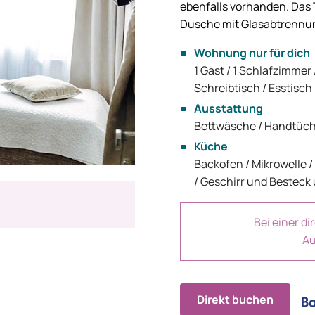
ebenfalls vorhanden. Das T
Dusche mit Glasabtrennu
Wohnung nur für dich
1 Gast / 1 Schlafzimmer 
Schreibtisch / Esstisch
Ausstattung
Bettwäsche / Handtüche
Küche
Backofen / Mikrowelle 
/ Geschirr und Besteck
Bei einer d
Au
Direkt buchen