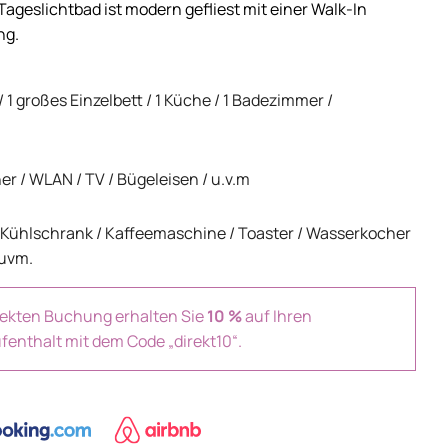
ageslichtbad ist modern gefliest mit einer Walk-In
ng.
/ 1 großes Einzelbett / 1 Küche / 1 Badezimmer /
r / WLAN / TV / Bügeleisen / u.v.m
/ Kühlschrank / Kaffeemaschine / Toaster / Wasserkocher
 uvm.
irekten Buchung erhalten Sie
10 %
auf Ihren
fenthalt mit dem Code „direkt10“.