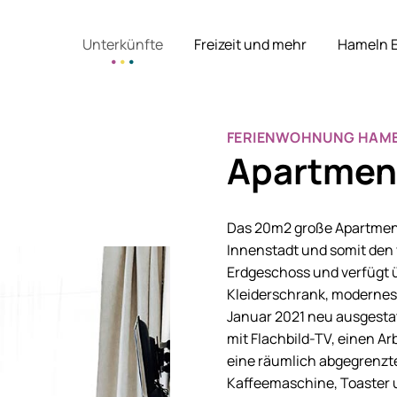
Unterkünfte
Freizeit und mehr
Hameln 
FERIENWOHNUNG HAME
Apartment
Das 20m2 große Apartment 
Innenstadt und somit den 
Erdgeschoss und verfügt üb
Kleiderschrank, modernes 
Januar 2021 neu ausgesta
mit Flachbild-TV, einen A
eine räumlich abgegrenzte
Kaffeemaschine, Toaster u