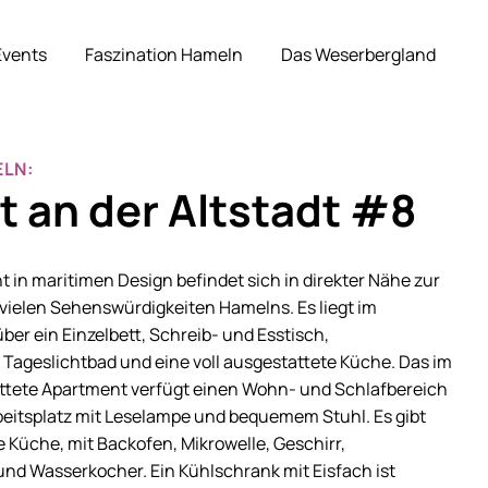
Events
Faszination Hameln
Das Weserbergland
LN:
 an der Altstadt #8
in maritimen Design befindet sich in direkter Nähe zur
vielen Sehenswürdigkeiten Hamelns. Es liegt im
er ein Einzelbett, Schreib- und Esstisch,
Tageslichtbad und eine voll ausgestattete Küche. Das im
ttete Apartment verfügt einen Wohn- und Schlafbereich
rbeitsplatz mit Leselampe und bequemem Stuhl. Es gibt
 Küche, mit Backofen, Mikrowelle, Geschirr,
nd Wasserkocher. Ein Kühlschrank mit Eisfach ist