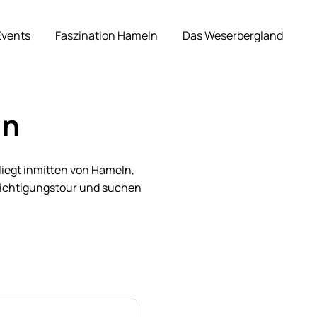
Events
Faszination Hameln
Das Weserbergland
ln
liegt inmitten von Hameln,
sichtigungstour und suchen